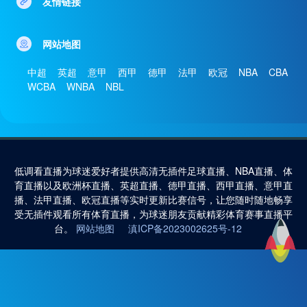
友情链接
网站地图
中超
英超
意甲
西甲
德甲
法甲
欧冠
NBA
CBA
WCBA
WNBA
NBL
低调看直播为球迷爱好者提供高清无插件足球直播、NBA直播、体
育直播以及欧洲杯直播、英超直播、德甲直播、西甲直播、意甲直
播、法甲直播、欧冠直播等实时更新比赛信号，让您随时随地畅享
受无插件观看所有体育直播，为球迷朋友贡献精彩体育赛事直播平
台。
网站地图
滇ICP备2023002625号-12