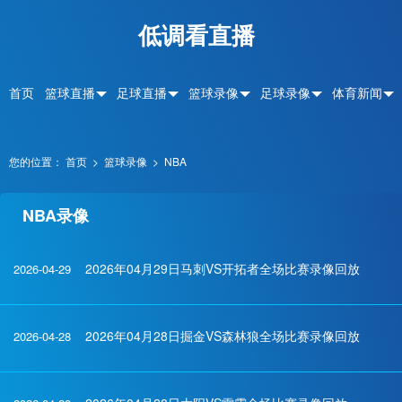
低调看直播
首页
篮球直播
足球直播
篮球录像
足球录像
体育新闻
您的位置：
首页
>
篮球录像
>
NBA
NBA录像
2026年04月29日马刺VS开拓者全场比赛录像回放
2026-04-29
2026年04月28日掘金VS森林狼全场比赛录像回放
2026-04-28