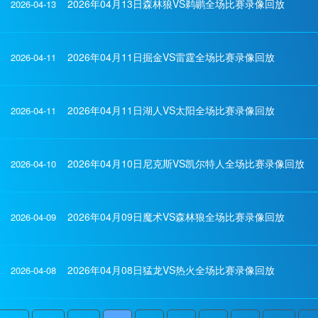
2026年04月13日森林狼VS鹈鹕全场比赛录像回放
2026-04-13
2026年04月11日掘金VS雷霆全场比赛录像回放
2026-04-11
2026年04月11日湖人VS太阳全场比赛录像回放
2026-04-11
2026年04月10日尼克斯VS凯尔特人全场比赛录像回放
2026-04-10
2026年04月09日魔术VS森林狼全场比赛录像回放
2026-04-09
2026年04月08日猛龙VS热火全场比赛录像回放
2026-04-08