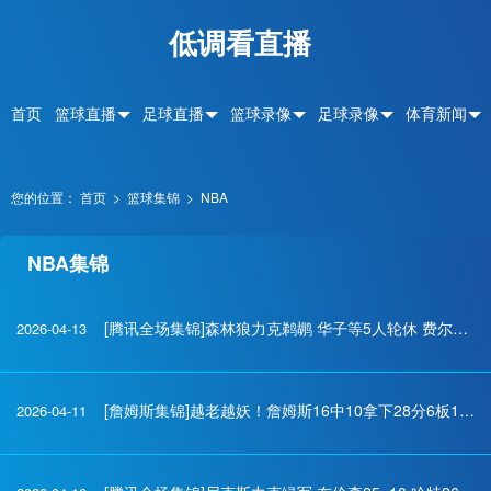
低调看直播
首页
篮球直播
足球直播
篮球录像
足球录像
体育新闻
您的位置：
首页
>
篮球集锦
>
NBA
NBA集锦
[腾讯全场集锦]森林狼力克鹈鹕 华子等5人轮休 费尔斯36+10 奎因30+22
2026-04-13
[詹姆斯集锦]越老越妖！詹姆斯16中10拿下28分6板12助4断 末节3次击地妙传
2026-04-11