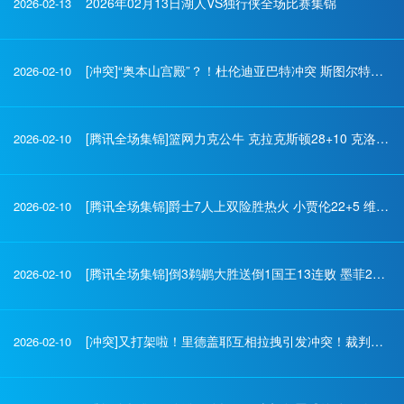
2026年02月13日湖人VS独行侠全场比赛集锦
2026-02-13
[冲突]“奥本山宫殿”？！杜伦迪亚巴特冲突 斯图尔特抱不平冲进场打架
2026-02-10
[腾讯全场集锦]篮网力克公牛 克拉克斯顿28+10 克洛尼22+6 小西蒙斯23+7
2026-02-10
[腾讯全场集锦]爵士7人上双险胜热火 小贾伦22+5 维金斯26+5 阿德巴约23+11
2026-02-10
[腾讯全场集锦]倒3鹈鹕大胜送倒1国王13连败 墨菲21+7 锡安18+6 雷诺21+19
2026-02-10
[冲突]又打架啦！里德盖耶互相拉拽引发冲突！裁判回看后将2人都驱逐
2026-02-10