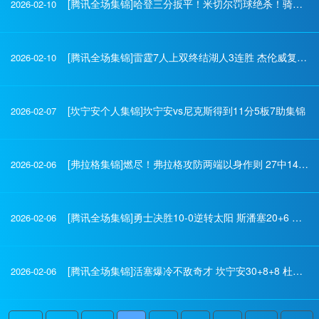
[腾讯全场集锦]哈登三分扳平！米切尔罚球绝杀！骑士逆转掘金 约基奇三双
2026-02-10
[腾讯全场集锦]雷霆7人上双终结湖人3连胜 杰伦威复出23分 詹姆斯22+6+10
2026-02-10
[坎宁安个人集锦]坎宁安vs尼克斯得到11分5板7助集锦
2026-02-07
[弗拉格集锦]燃尽！弗拉格攻防两端以身作则 27中14空砍32分6板4助2断3帽
2026-02-06
[腾讯全场集锦]勇士决胜10-0逆转太阳 斯潘塞20+6 库里&布克缺战 狄龙24+6
2026-02-06
[腾讯全场集锦]活塞爆冷不敌奇才 坎宁安30+8+8 杜伦退赛 莱利新高20分
2026-02-06