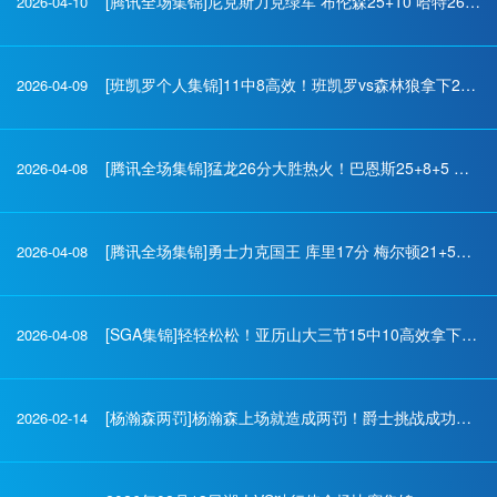
[腾讯全场集锦]尼克斯力克绿军 布伦森25+10 哈特26分 塔图姆空砍24+13+8
2026-04-10
[班凯罗个人集锦]11中8高效！班凯罗vs森林狼拿下20+8+6集锦
2026-04-09
[腾讯全场集锦]猛龙26分大胜热火！巴恩斯25+8+5 英格拉姆23+6 维金斯24+5
2026-04-08
[腾讯全场集锦]勇士力克国王 库里17分 梅尔顿21+5&波杰20分 雷诺17+8
2026-04-08
[SGA集锦]轻轻松松！亚历山大三节15中10高效拿下25分1板8助2断 正负值+32
2026-04-08
[杨瀚森两罚]杨瀚森上场就造成两罚！爵士挑战成功！但只是换了个人犯规！
2026-02-14