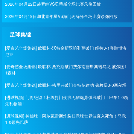
2026年04月22日赫罗纳VS贝蒂斯全场比赛录像回放
2026年04月19日湖北青年星VS海门珂缔缘全场比赛录像回放
足球集锦
[爱奇艺全场集锦] 欧联杯-沃特金斯双响孔萨破门 维拉3-1客胜博洛
尼亚
[爱奇艺全场集锦] 欧联杯-桑托斯破门费尔南德斯离谱乌龙 波尔图1-
1森林
[爱奇艺全场集锦] 欧联杯-格里弗破门金特尔建功 弗赖堡3-0塞尔塔
[进球视频] 门将绝望！杜埃打门变线无解诡异弧线破门！巴黎1-0领
先利物浦！
[进球视频] 神仙球！阿尔瓦雷斯炸裂任意球世界波直入死角！马竞
1-0领先巴萨