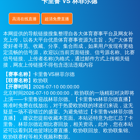
卡里鲁 VS 林菲尔德
高清在线直播
超清免费直播
本网提供的导航链接搜集整理自各大体育赛事平台及网友补
充上传，以各大平台优质体育赛事资源为主旨，为广大体育
爱好者寻觅、收藏、分享、集合而成，如果用户发现有更稳
定流畅的信号源，欢迎以(当前页面链接、信号源名称、比赛
信号链接、上传者名称)为格式，通过邮件方式上传相关链
接，网友上传链接不得包含违法违规内容
【赛事名称】
卡里鲁VS林菲尔德
【联赛名称】
欧协联
【开赛时间】
2026-07-10 00:00:00
北京时间2026-07-10 00:00:00，欧协联的一场精彩对决即将
上演——卡里鲁迎战林菲尔德。【卡里鲁vs林菲尔德直播】
将准时免费在线放出，对于热爱欧协联的球迷们来说，这无
疑是一场不容错过的盛宴。为避免错过【卡里鲁vs林菲尔德
直播】，建议您提前收藏本页面。本站还特意为您汇总了卡
里鲁、林菲尔德近期比赛回放，相关资讯，此外，您在本站
还可以看到其他篮球比赛直播、欧协联回放、欧协联集锦、
欧协联赛程等相关视频和数据。