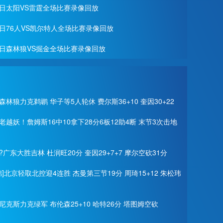
28日太阳VS雷霆全场比赛录像回放
27日76人VS凯尔特人全场比赛录像回放
月26日森林狼VS掘金全场比赛录像回放
森林狼力克鹈鹕 华子等5人轮休 费尔斯36+10 奎因30+22
老越妖！詹姆斯16中10拿下28分6板12助4断 末节3次击地
?广东大胜吉林 杜润旺20分 奎因29+7+7 摩尔空砍31分
锦]北京轻取北控迎4连胜 杰曼第三节19分 周琦15+12 朱松玮
尼克斯力克绿军 布伦森25+10 哈特26分 塔图姆空砍