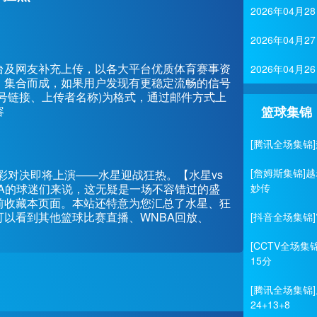
2026年04月
2026年04月
台及网友补充上传，以各大平台优质体育赛事资
2026年04
、集合而成，如果用户发现有更稳定流畅的信号
号链接、上传者名称)为格式，通过邮件方式上
容
篮球集锦
[腾讯全场集锦]
[詹姆斯集锦]越
A的一场精彩对决即将上演——水星迎战狂热。【水星vs
A的球迷们来说，这无疑是一场不容错过的盛
妙传
前收藏本页面。本站还特意为您汇总了水星、狂
以看到其他篮球比赛直播、WNBA回放、
[抖音全场集锦]
[CCTV全场集
15分
[腾讯全场集锦]
24+13+8