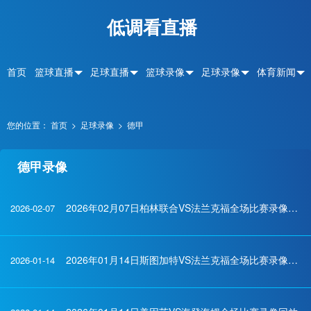
低调看直播
首页
篮球直播
足球直播
篮球录像
足球录像
体育新闻
您的位置：
首页
>
足球录像
>
德甲
德甲录像
2026年02月07日柏林联合VS法兰克福全场比赛录像回放
2026-02-07
2026年01月14日斯图加特VS法兰克福全场比赛录像回放
2026-01-14