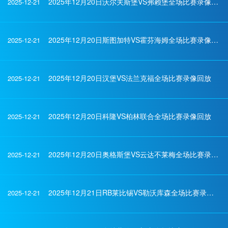
2025年12月20日沃尔夫斯堡VS弗赖堡全场比赛录像回放
2025-12-21
2025年12月20日斯图加特VS霍芬海姆全场比赛录像回放
2025-12-21
2025年12月20日汉堡VS法兰克福全场比赛录像回放
2025-12-21
2025年12月20日科隆VS柏林联合全场比赛录像回放
2025-12-21
2025年12月20日奥格斯堡VS云达不莱梅全场比赛录像回放
2025-12-21
2025年12月21日RB莱比锡VS勒沃库森全场比赛录像回放
2025-12-21