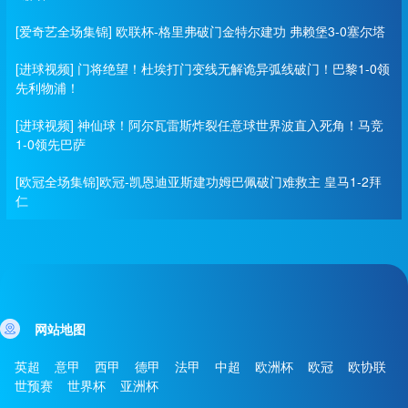
[爱奇艺全场集锦] 欧联杯-格里弗破门金特尔建功 弗赖堡3-0塞尔塔
[进球视频] 门将绝望！杜埃打门变线无解诡异弧线破门！巴黎1-0领
先利物浦！
[进球视频] 神仙球！阿尔瓦雷斯炸裂任意球世界波直入死角！马竞
1-0领先巴萨
[欧冠全场集锦]欧冠-凯恩迪亚斯建功姆巴佩破门难救主 皇马1-2拜
仁
网站地图
英超
意甲
西甲
德甲
法甲
中超
欧洲杯
欧冠
欧协联
世预赛
世界杯
亚洲杯