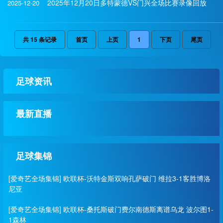
2025年12月20日多特蒙德VS门兴全场比赛录像回放
2025-12-20
共
15
条记录
首页
上页
1
下页
尾页
足球资讯
最新直播
足球集锦
[爱奇艺全场集锦] 欧联杯-沃特金斯双响孔萨破门 维拉3-1客胜博洛
尼亚
[爱奇艺全场集锦] 欧联杯-桑托斯破门费尔南德斯离谱乌龙 波尔图1-
1森林