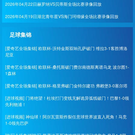
2026年04月22日赫罗纳VS贝蒂斯全场比赛录像回放
2026年04月19日湖北青年星VS海门珂缔缘全场比赛录像回放
足球集锦
[爱奇艺全场集锦] 欧联杯-沃特金斯双响孔萨破门 维拉3-1客胜博洛
尼亚
[爱奇艺全场集锦] 欧联杯-桑托斯破门费尔南德斯离谱乌龙 波尔图1-
1森林
[爱奇艺全场集锦] 欧联杯-格里弗破门金特尔建功 弗赖堡3-0塞尔塔
[进球视频] 门将绝望！杜埃打门变线无解诡异弧线破门！巴黎1-0领
先利物浦！
[进球视频] 神仙球！阿尔瓦雷斯炸裂任意球世界波直入死角！马竞
1-0领先巴萨