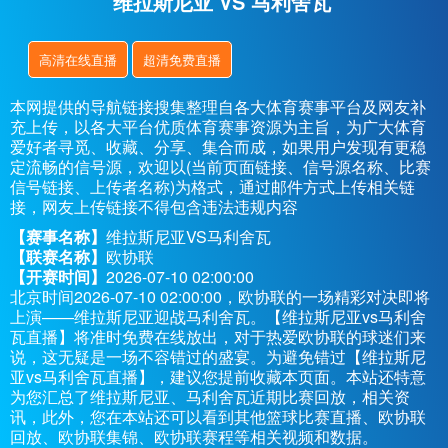
维拉斯尼亚 VS 马利舍瓦
高清在线直播
超清免费直播
本网提供的导航链接搜集整理自各大体育赛事平台及网友补
充上传，以各大平台优质体育赛事资源为主旨，为广大体育
爱好者寻觅、收藏、分享、集合而成，如果用户发现有更稳
定流畅的信号源，欢迎以(当前页面链接、信号源名称、比赛
信号链接、上传者名称)为格式，通过邮件方式上传相关链
接，网友上传链接不得包含违法违规内容
【赛事名称】
维拉斯尼亚VS马利舍瓦
【联赛名称】
欧协联
【开赛时间】
2026-07-10 02:00:00
北京时间2026-07-10 02:00:00，欧协联的一场精彩对决即将
上演——维拉斯尼亚迎战马利舍瓦。【维拉斯尼亚vs马利舍
瓦直播】将准时免费在线放出，对于热爱欧协联的球迷们来
说，这无疑是一场不容错过的盛宴。为避免错过【维拉斯尼
亚vs马利舍瓦直播】，建议您提前收藏本页面。本站还特意
为您汇总了维拉斯尼亚、马利舍瓦近期比赛回放，相关资
讯，此外，您在本站还可以看到其他篮球比赛直播、欧协联
回放、欧协联集锦、欧协联赛程等相关视频和数据。