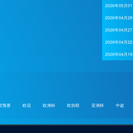
2026年05
2026年04
2026年04
2026年04
2026年04
世预赛
欧冠
欧洲杯
欧协联
亚洲杯
中超