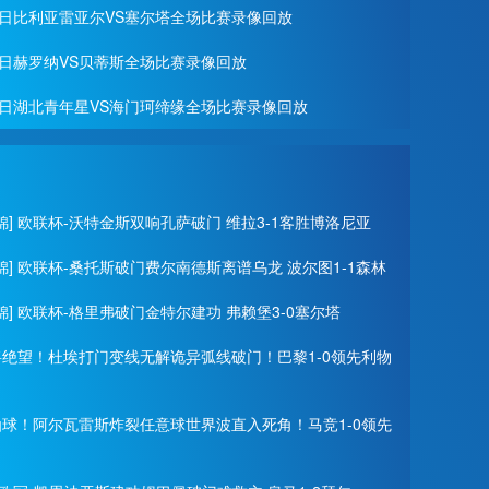
月27日比利亚雷亚尔VS塞尔塔全场比赛录像回放
月22日赫罗纳VS贝蒂斯全场比赛录像回放
月19日湖北青年星VS海门珂缔缘全场比赛录像回放
锦] 欧联杯-沃特金斯双响孔萨破门 维拉3-1客胜博洛尼亚
锦] 欧联杯-桑托斯破门费尔南德斯离谱乌龙 波尔图1-1森林
锦] 欧联杯-格里弗破门金特尔建功 弗赖堡3-0塞尔塔
门将绝望！杜埃打门变线无解诡异弧线破门！巴黎1-0领先利物
神仙球！阿尔瓦雷斯炸裂任意球世界波直入死角！马竞1-0领先