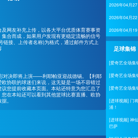
2026年04
2026年04
台及网友补充上传，以各大平台优质体育赛事资
2026年04
、集合而成，如果用户发现有更稳定流畅的信号
号链接、上传者名称)为格式，通过邮件方式上
容
足球集锦
[爱奇艺全场集
[爱奇艺全场集
联的一场精彩对决即将上演——利耶帕亚迎战德锡。【利耶
爱欧协联的球迷们来说，这无疑是一场不容错过
建议您提前收藏本页面。本站还特意为您汇总了
[爱奇艺全场集
，您在本站还可以看到其他篮球比赛直播、欧协
数据。
[进球视频] 
浦！
[进球视频] 
巴萨