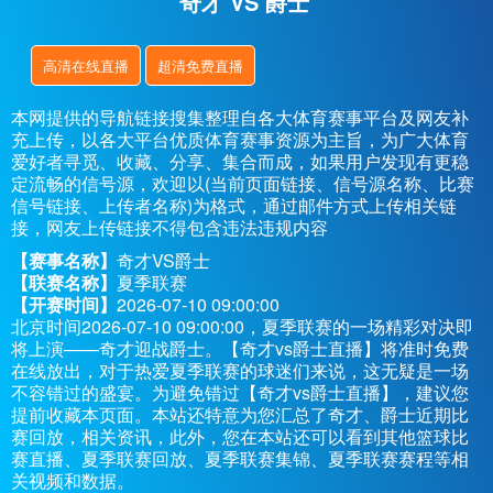
奇才 VS 爵士
高清在线直播
超清免费直播
本网提供的导航链接搜集整理自各大体育赛事平台及网友补
充上传，以各大平台优质体育赛事资源为主旨，为广大体育
爱好者寻觅、收藏、分享、集合而成，如果用户发现有更稳
定流畅的信号源，欢迎以(当前页面链接、信号源名称、比赛
信号链接、上传者名称)为格式，通过邮件方式上传相关链
接，网友上传链接不得包含违法违规内容
【赛事名称】
奇才VS爵士
【联赛名称】
夏季联赛
【开赛时间】
2026-07-10 09:00:00
北京时间2026-07-10 09:00:00，夏季联赛的一场精彩对决即
将上演——奇才迎战爵士。【奇才vs爵士直播】将准时免费
在线放出，对于热爱夏季联赛的球迷们来说，这无疑是一场
不容错过的盛宴。为避免错过【奇才vs爵士直播】，建议您
提前收藏本页面。本站还特意为您汇总了奇才、爵士近期比
赛回放，相关资讯，此外，您在本站还可以看到其他篮球比
赛直播、夏季联赛回放、夏季联赛集锦、夏季联赛赛程等相
关视频和数据。