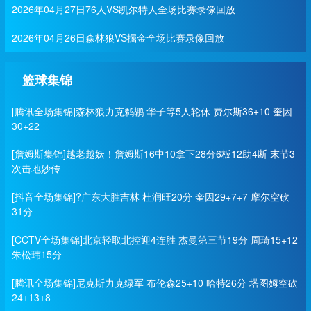
2026年04月27日76人VS凯尔特人全场比赛录像回放
2026年04月26日森林狼VS掘金全场比赛录像回放
篮球集锦
[腾讯全场集锦]森林狼力克鹈鹕 华子等5人轮休 费尔斯36+10 奎因
30+22
[詹姆斯集锦]越老越妖！詹姆斯16中10拿下28分6板12助4断 末节3
次击地妙传
[抖音全场集锦]?广东大胜吉林 杜润旺20分 奎因29+7+7 摩尔空砍
31分
[CCTV全场集锦]北京轻取北控迎4连胜 杰曼第三节19分 周琦15+12
朱松玮15分
[腾讯全场集锦]尼克斯力克绿军 布伦森25+10 哈特26分 塔图姆空砍
24+13+8