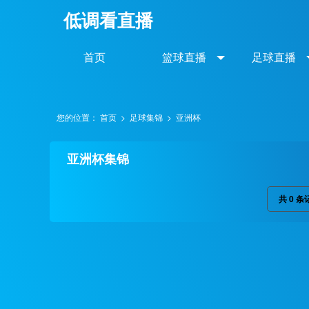
低调看直播
首页
篮球直播
足球直播
您的位置：
首页
>
足球集锦
>
亚洲杯
亚洲杯集锦
共
0
条