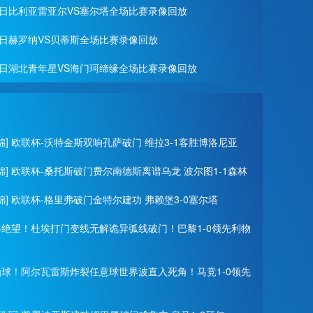
月27日比利亚雷亚尔VS塞尔塔全场比赛录像回放
月22日赫罗纳VS贝蒂斯全场比赛录像回放
月19日湖北青年星VS海门珂缔缘全场比赛录像回放
锦] 欧联杯-沃特金斯双响孔萨破门 维拉3-1客胜博洛尼亚
锦] 欧联杯-桑托斯破门费尔南德斯离谱乌龙 波尔图1-1森林
锦] 欧联杯-格里弗破门金特尔建功 弗赖堡3-0塞尔塔
门将绝望！杜埃打门变线无解诡异弧线破门！巴黎1-0领先利物
神仙球！阿尔瓦雷斯炸裂任意球世界波直入死角！马竞1-0领先