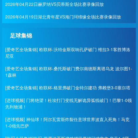
2026年04月22日赫罗纳VS贝蒂斯全场比赛录像回放
2026年04月19日湖北青年星VS海门珂缔缘全场比赛录像回放
足球集锦
[爱奇艺全场集锦] 欧联杯-沃特金斯双响孔萨破门 维拉3-1客胜博洛
尼亚
[爱奇艺全场集锦] 欧联杯-桑托斯破门费尔南德斯离谱乌龙 波尔图1-
1森林
[爱奇艺全场集锦] 欧联杯-格里弗破门金特尔建功 弗赖堡3-0塞尔塔
[进球视频] 门将绝望！杜埃打门变线无解诡异弧线破门！巴黎1-0领
先利物浦！
[进球视频] 神仙球！阿尔瓦雷斯炸裂任意球世界波直入死角！马竞
1-0领先巴萨