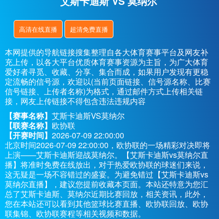
艾斯卡迪斯 VS 莫纳尔
高清在线直播
超清免费直播
本网提供的导航链接搜集整理自各大体育赛事平台及网友补
充上传，以各大平台优质体育赛事资源为主旨，为广大体育
爱好者寻觅、收藏、分享、集合而成，如果用户发现有更稳
定流畅的信号源，欢迎以(当前页面链接、信号源名称、比赛
信号链接、上传者名称)为格式，通过邮件方式上传相关链
接，网友上传链接不得包含违法违规内容
【赛事名称】
艾斯卡迪斯VS莫纳尔
【联赛名称】
欧协联
【开赛时间】
2026-07-09 22:00:00
北京时间2026-07-09 22:00:00，欧协联的一场精彩对决即将
上演——艾斯卡迪斯迎战莫纳尔。【艾斯卡迪斯vs莫纳尔直
播】将准时免费在线放出，对于热爱欧协联的球迷们来说，
这无疑是一场不容错过的盛宴。为避免错过【艾斯卡迪斯vs
莫纳尔直播】，建议您提前收藏本页面。本站还特意为您汇
总了艾斯卡迪斯、莫纳尔近期比赛回放，相关资讯，此外，
您在本站还可以看到其他篮球比赛直播、欧协联回放、欧协
联集锦、欧协联赛程等相关视频和数据。