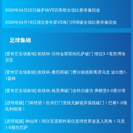
2026年04月22日赫罗纳VS贝蒂斯全场比赛录像回放
2026年04月19日湖北青年星VS海门珂缔缘全场比赛录像回放
足球集锦
[爱奇艺全场集锦] 欧联杯-沃特金斯双响孔萨破门 维拉3-1客胜博洛
尼亚
[爱奇艺全场集锦] 欧联杯-桑托斯破门费尔南德斯离谱乌龙 波尔图1-
1森林
[爱奇艺全场集锦] 欧联杯-格里弗破门金特尔建功 弗赖堡3-0塞尔塔
[进球视频] 门将绝望！杜埃打门变线无解诡异弧线破门！巴黎1-0领
先利物浦！
[进球视频] 神仙球！阿尔瓦雷斯炸裂任意球世界波直入死角！马竞
1-0领先巴萨