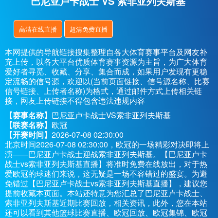
巴尼亚卢卡战士 VS 索非亚列夫斯基
高清在线直播
超清免费直播
本网提供的导航链接搜集整理自各大体育赛事平台及网友补
充上传，以各大平台优质体育赛事资源为主旨，为广大体育
爱好者寻觅、收藏、分享、集合而成，如果用户发现有更稳
定流畅的信号源，欢迎以(当前页面链接、信号源名称、比赛
信号链接、上传者名称)为格式，通过邮件方式上传相关链
接，网友上传链接不得包含违法违规内容
【赛事名称】
巴尼亚卢卡战士VS索非亚列夫斯基
【联赛名称】
欧冠
【开赛时间】
2026-07-08 02:30:00
北京时间2026-07-08 02:30:00，欧冠的一场精彩对决即将上
演——巴尼亚卢卡战士迎战索非亚列夫斯基。【巴尼亚卢卡
战士vs索非亚列夫斯基直播】将准时免费在线放出，对于热
爱欧冠的球迷们来说，这无疑是一场不容错过的盛宴。为避
免错过【巴尼亚卢卡战士vs索非亚列夫斯基直播】，建议您
提前收藏本页面。本站还特意为您汇总了巴尼亚卢卡战士、
索非亚列夫斯基近期比赛回放，相关资讯，此外，您在本站
还可以看到其他篮球比赛直播、欧冠回放、欧冠集锦、欧冠