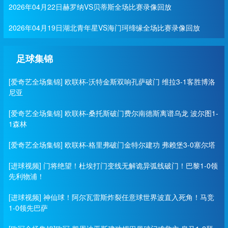
2026年04月22日赫罗纳VS贝蒂斯全场比赛录像回放
2026年04月19日湖北青年星VS海门珂缔缘全场比赛录像回放
足球集锦
[爱奇艺全场集锦] 欧联杯-沃特金斯双响孔萨破门 维拉3-1客胜博洛
尼亚
[爱奇艺全场集锦] 欧联杯-桑托斯破门费尔南德斯离谱乌龙 波尔图1-
1森林
[爱奇艺全场集锦] 欧联杯-格里弗破门金特尔建功 弗赖堡3-0塞尔塔
[进球视频] 门将绝望！杜埃打门变线无解诡异弧线破门！巴黎1-0领
先利物浦！
[进球视频] 神仙球！阿尔瓦雷斯炸裂任意球世界波直入死角！马竞
1-0领先巴萨