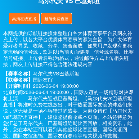
马尔代夫 VS 巴基斯坦
高清在线直播
超清免费直播
本网提供的导航链接搜集整理自各大体育赛事平台及网友补
充上传，以各大平台优质体育赛事资源为主旨，为广大体育
爱好者寻觅、收藏、分享、集合而成，如果用户发现有更稳
定流畅的信号源，欢迎以(当前页面链接、信号源名称、比赛
信号链接、上传者名称)为格式，通过邮件方式上传相关链
接，网友上传链接不得包含违法违规内容
【赛事名称】
马尔代夫VS巴基斯坦
【联赛名称】
国际友谊
【开赛时间】
2026-06-04 19:00:00
北京时间2026-06-04 19:00:00，国际友谊的一场精彩对决即
将上演——马尔代夫迎战巴基斯坦。【马尔代夫vs巴基斯坦
直播】将准时免费在线放出，对于热爱国际友谊的球迷们来
说，这无疑是一场不容错过的盛宴。为避免错过【马尔代夫
vs巴基斯坦直播】，建议您提前收藏本页面。本站还特意为
您汇总了马尔代夫、巴基斯坦近期比赛回放，相关资讯，此
外，您在本站还可以看到其他篮球比赛直播、国际友谊回
放、国际友谊集锦、国际友谊赛程等相关视频和数据。