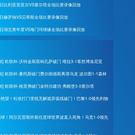
月27日比利亚雷亚尔VS塞尔塔全场比赛录像回放
月22日赫罗纳VS贝蒂斯全场比赛录像回放
月19日湖北青年星VS海门珂缔缘全场比赛录像回放
锦] 欧联杯-沃特金斯双响孔萨破门 维拉3-1客胜博洛尼亚
锦] 欧联杯-桑托斯破门费尔南德斯离谱乌龙 波尔图1-1森林
锦] 欧联杯-格里弗破门金特尔建功 弗赖堡3-0塞尔塔
门将绝望！杜埃打门变线无解诡异弧线破门！巴黎1-0领先利物
神仙球！阿尔瓦雷斯炸裂任意球世界波直入死角！马竞1-0领先