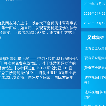
2026年04
2026年04
台及网友补充上传，以各大平台优质体育赛事资
2026年04
、集合而成，如果用户发现有更稳定流畅的信号
号链接、上传者名称)为格式，通过邮件方式上
容
足球集锦
[爱奇艺全场集
[爱奇艺全场集
谊的一场精彩对决即将上演——沙特阿拉伯U21迎战哥伦
9直播】将准时免费在线放出，对于热爱国际友谊的
错过【沙特阿拉伯U21vs哥伦比亚U19直
[爱奇艺全场集
总了沙特阿拉伯U21、哥伦比亚U19近期比赛
他篮球比赛直播、国际友谊回放、国际友谊集
[进球视频] 
浦！
[进球视频] 
巴萨