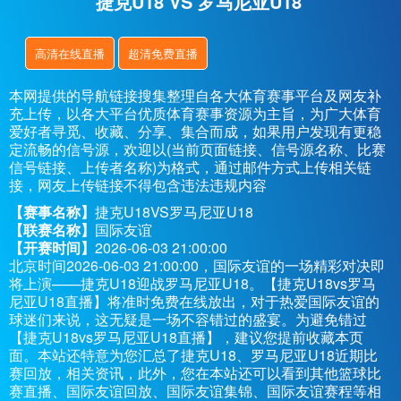
捷克U18 VS 罗马尼亚U18
高清在线直播
超清免费直播
本网提供的导航链接搜集整理自各大体育赛事平台及网友补
充上传，以各大平台优质体育赛事资源为主旨，为广大体育
爱好者寻觅、收藏、分享、集合而成，如果用户发现有更稳
定流畅的信号源，欢迎以(当前页面链接、信号源名称、比赛
信号链接、上传者名称)为格式，通过邮件方式上传相关链
接，网友上传链接不得包含违法违规内容
【赛事名称】
捷克U18VS罗马尼亚U18
【联赛名称】
国际友谊
【开赛时间】
2026-06-03 21:00:00
北京时间2026-06-03 21:00:00，国际友谊的一场精彩对决即
将上演——捷克U18迎战罗马尼亚U18。【捷克U18vs罗马
尼亚U18直播】将准时免费在线放出，对于热爱国际友谊的
球迷们来说，这无疑是一场不容错过的盛宴。为避免错过
【捷克U18vs罗马尼亚U18直播】，建议您提前收藏本页
面。本站还特意为您汇总了捷克U18、罗马尼亚U18近期比
赛回放，相关资讯，此外，您在本站还可以看到其他篮球比
赛直播、国际友谊回放、国际友谊集锦、国际友谊赛程等相