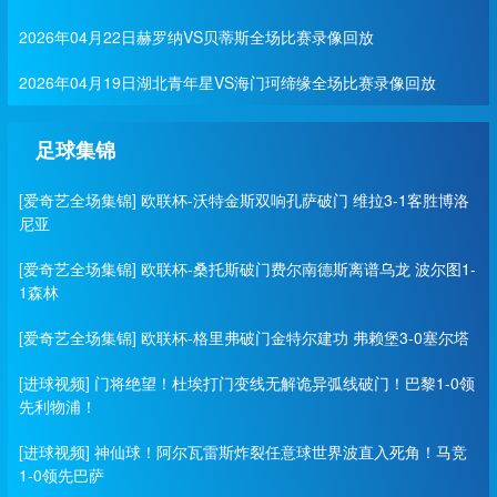
2026年04月22日赫罗纳VS贝蒂斯全场比赛录像回放
2026年04月19日湖北青年星VS海门珂缔缘全场比赛录像回放
足球集锦
[爱奇艺全场集锦] 欧联杯-沃特金斯双响孔萨破门 维拉3-1客胜博洛
尼亚
[爱奇艺全场集锦] 欧联杯-桑托斯破门费尔南德斯离谱乌龙 波尔图1-
1森林
[爱奇艺全场集锦] 欧联杯-格里弗破门金特尔建功 弗赖堡3-0塞尔塔
[进球视频] 门将绝望！杜埃打门变线无解诡异弧线破门！巴黎1-0领
先利物浦！
[进球视频] 神仙球！阿尔瓦雷斯炸裂任意球世界波直入死角！马竞
1-0领先巴萨