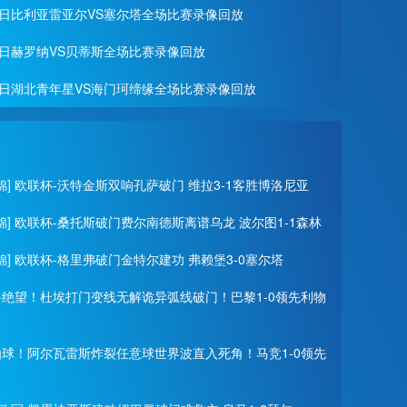
月27日比利亚雷亚尔VS塞尔塔全场比赛录像回放
月22日赫罗纳VS贝蒂斯全场比赛录像回放
月19日湖北青年星VS海门珂缔缘全场比赛录像回放
锦] 欧联杯-沃特金斯双响孔萨破门 维拉3-1客胜博洛尼亚
锦] 欧联杯-桑托斯破门费尔南德斯离谱乌龙 波尔图1-1森林
锦] 欧联杯-格里弗破门金特尔建功 弗赖堡3-0塞尔塔
门将绝望！杜埃打门变线无解诡异弧线破门！巴黎1-0领先利物
神仙球！阿尔瓦雷斯炸裂任意球世界波直入死角！马竞1-0领先