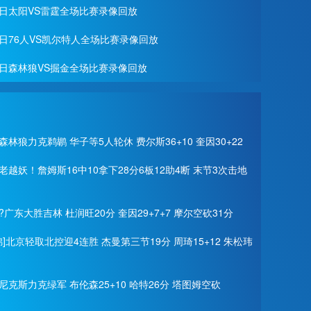
28日太阳VS雷霆全场比赛录像回放
27日76人VS凯尔特人全场比赛录像回放
月26日森林狼VS掘金全场比赛录像回放
森林狼力克鹈鹕 华子等5人轮休 费尔斯36+10 奎因30+22
老越妖！詹姆斯16中10拿下28分6板12助4断 末节3次击地
?广东大胜吉林 杜润旺20分 奎因29+7+7 摩尔空砍31分
锦]北京轻取北控迎4连胜 杰曼第三节19分 周琦15+12 朱松玮
尼克斯力克绿军 布伦森25+10 哈特26分 塔图姆空砍