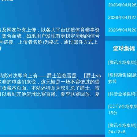
2026年04月
2026年04月
台及网友补充上传，以各大平台优质体育赛事资
2026年04
、集合而成，如果用户发现有更稳定流畅的信号
号链接、上传者名称)为格式，通过邮件方式上
容
篮球集锦
[腾讯全场集锦]
[詹姆斯集锦]越
赛的一场精彩对决即将上演——爵士迎战雷霆。【爵士vs
联赛的球迷们来说，这无疑是一场不容错过的盛
妙传
前收藏本页面。本站还特意为您汇总了爵士、雷
可以看到其他篮球比赛直播、夏季联赛回放、夏
[抖音全场集锦]
[CCTV全场集
15分
[腾讯全场集锦]
24+13+8