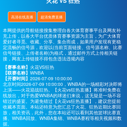
火花 VS 狂热
高清在线直播
超清免费直播
本网提供的导航链接搜集整理自各大体育赛事平台及网友补
充上传，以各大平台优质体育赛事资源为主旨，为广大体育
爱好者寻觅、收藏、分享、集合而成，如果用户发现有更稳
定流畅的信号源，欢迎以(当前页面链接、信号源名称、比赛
信号链接、上传者名称)为格式，通过邮件方式上传相关链
接，网友上传链接不得包含违法违规内容
【赛事名称】
火花VS狂热
【联赛名称】
WNBA
【开赛时间】
2026-07-09 10:00:00
北京时间2026-07-09 10:00:00，WNBA的一场精彩对决即将
上演——火花迎战狂热。【火花vs狂热直播】将准时免费在
线放出，对于热爱WNBA的球迷们来说，这无疑是一场不容
错过的盛宴。为避免错过【火花vs狂热直播】，建议您提前
收藏本页面。本站还特意为您汇总了火花、狂热近期比赛回
放，相关资讯，此外，您在本站还可以看到其他篮球比赛直
播、WNBA回放、WNBA集锦、WNBA赛程等相关视频和数
据。