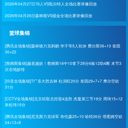
2026年04月27日76人VS凯尔特人全场比赛录像回放
2026年04月26日森林狼VS掘金全场比赛录像回放
篮球集锦
[腾讯全场集锦]森林狼力克鹈鹕 华子等5人轮休 费尔斯36+10 奎因
30+22
[詹姆斯集锦]越老越妖！詹姆斯16中10拿下28分6板12助4断 末节3
次击地妙传
[抖音全场集锦]?广东大胜吉林 杜润旺20分 奎因29+7+7 摩尔空砍
31分
[CCTV全场集锦]北京轻取北控迎4连胜 杰曼第三节19分 周琦15+12
朱松玮15分
[腾讯全场集锦]尼克斯力克绿军 布伦森25+10 哈特26分 塔图姆空砍
24+13+8