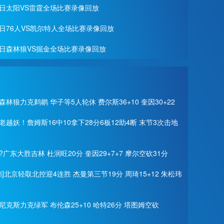
28日太阳VS雷霆全场比赛录像回放
27日76人VS凯尔特人全场比赛录像回放
月26日森林狼VS掘金全场比赛录像回放
森林狼力克鹈鹕 华子等5人轮休 费尔斯36+10 奎因30+22
老越妖！詹姆斯16中10拿下28分6板12助4断 末节3次击地
?广东大胜吉林 杜润旺20分 奎因29+7+7 摩尔空砍31分
锦]北京轻取北控迎4连胜 杰曼第三节19分 周琦15+12 朱松玮
尼克斯力克绿军 布伦森25+10 哈特26分 塔图姆空砍