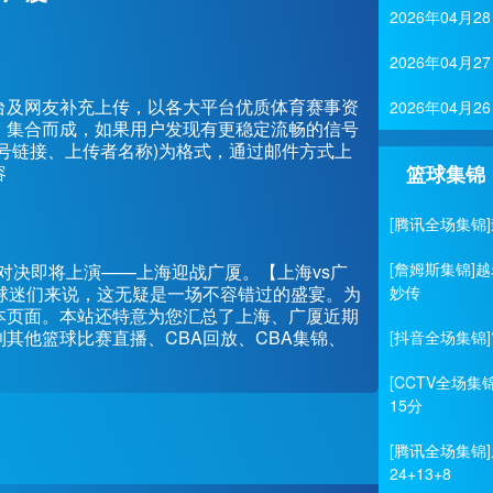
2026年04月
2026年04月
台及网友补充上传，以各大平台优质体育赛事资
2026年04
、集合而成，如果用户发现有更稳定流畅的信号
号链接、上传者名称)为格式，通过邮件方式上
容
篮球集锦
[腾讯全场集锦]
[詹姆斯集锦]越
的一场精彩对决即将上演——上海迎战广厦。【上海vs广
球迷们来说，这无疑是一场不容错过的盛宴。为
妙传
本页面。本站还特意为您汇总了上海、广厦近期
其他篮球比赛直播、CBA回放、CBA集锦、
[抖音全场集锦]
[CCTV全场集
15分
[腾讯全场集锦]
24+13+8